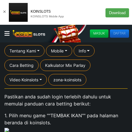
×
KOINSLOTS
Download
KOINSLOTS Mobile App
MASUK
DAFTAR
Tentang Kami
Mobile
Info
Cara Betting
Kalkulator Mix Parlay
Video Koinslots
zona-koinslots
Pastikan anda sudah login terlebih dahulu untuk
memulai panduan cara betting berikut:
1. Pilih menu game ""TEMBAK IKAN"" pada halaman
beranda di koinslots.