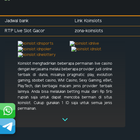
Jadwal bank
Link Koinslots
RTP Live Slot Gacor
zona-koinslots
Koinslot menghadirkan beberapa permainan live casino
dengan kerjasama melalui beberapa provider judi online
terbaik di dunia, misalnya pragmatic play, evolution
gaming, sbobet casino, WM Casino, Sexy Gaming, eBet,
PlayTech, dan berbagai macam jenis provider terbaik
lainnya. Anda bisa melalukan betting mulai dari Rp 5rb
rupiah saja untuk dapat mencoba bermain di situs
koinslot. Cukup gunakan 1 ID saja untuk semua jenis
permainan.