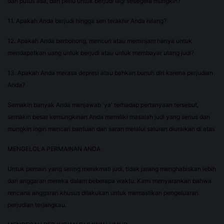
dan putus asa, dan perlu untuk berjudi lagi sesegera mungkin?
11. Apakah Anda berjudi hingga sen terakhir Anda hilang?
12. Apakah Anda berbohong, mencuri atau meminjam hanya untuk
mendapatkan uang untuk berjudi atau untuk membayar utang judi?
13. Apakah Anda merasa depresi atau bahkan bunuh diri karena perjudian
Anda?
Semakin banyak Anda menjawab 'ya' terhadap pertanyaan tersebut,
semakin besar kemungkinan Anda memiliki masalah judi yang serius dan
mungkin ingin mencari bantuan dan saran melalui saluran diuraikan di atas
MENGELOLA PERMAINAN ANDA
Untuk pemain yang sering menikmati judi, tidak jarang menghabiskan lebih
dari anggaran mereka dalam beberapa waktu. Kami menyarankan bahwa
rencana anggaran khusus dilakukan untuk memastikan pengeluaran
perjudian terjangkau.